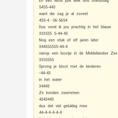
En een witte jurk leek ons overbodig
5455-443
want die zag je al zoveel
455-4 -56-5654
Dus vond ik jou prachtig in het blauw
333555 5-44-43
Nog een stuk of elf jaren later
344555555-44-4
vanop een bootje in de Middellandse Zee
3355555
Sprong je bloot met de kinderen
-44-43
in het water
34443
Ze konden zwemmen
4343443
dus dat viel gelukkig mee
44-4-4-4-4-4