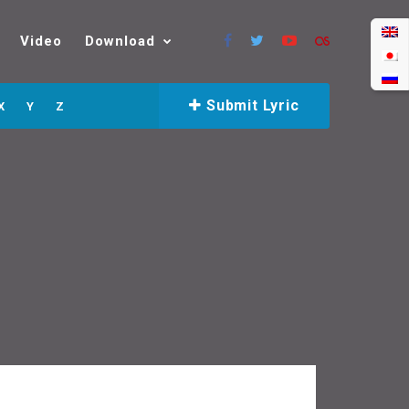
Video
Download
Submit Lyric
X
Y
Z