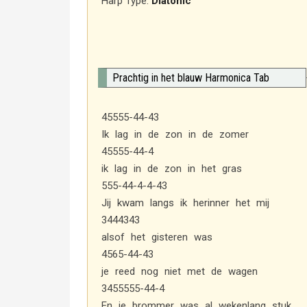
Harp Type:
Diatonic
Prachtig in het blauw Harmonica Tab
45555-44-43
Ik lag in de zon in de zomer
45555-44-4
ik lag in de zon in het gras
555-44-4-4-43
Jij kwam langs ik herinner het mij
3444343
alsof het gisteren was
4565-44-43
je reed nog niet met de wagen
3455555-44-4
En je brommer was al wekenlang stuk