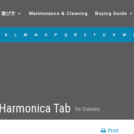
遊び方
Maintenance & Cleaning
Buying Guide
K
L
M
N
O
P
Q
R
S
T
U
V
W
w Harmonica Tab
for
Diatonic
Print