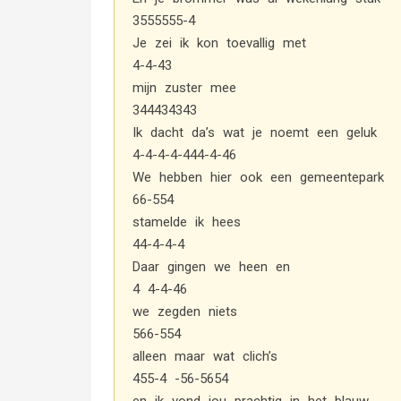
3555555-4
Je zei ik kon toevallig met
4-4-43
mijn zuster mee
344434343
Ik dacht da’s wat je noemt een geluk
4-4-4-4-444-4-46
We hebben hier ook een gemeentepark
66-554
stamelde ik hees
44-4-4-4
Daar gingen we heen en
4 4-4-46
we zegden niets
566-554
alleen maar wat clich’s
455-4 -56-5654