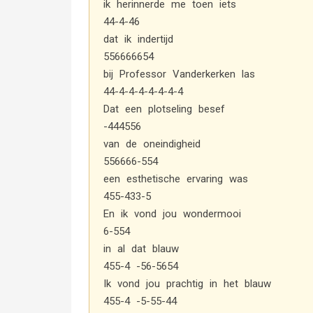
ik herinnerde me toen iets
44-4-46
dat ik indertijd
556666654
bij Professor Vanderkerken las
44-4-4-4-4-4-4-4
Dat een plotseling besef
-444556
van de oneindigheid
556666-554
een esthetische ervaring was
455-433-5
En ik vond jou wondermooi
6-554
in al dat blauw
455-4 -56-5654
Ik vond jou prachtig in het blauw
455-4 -5-55-44