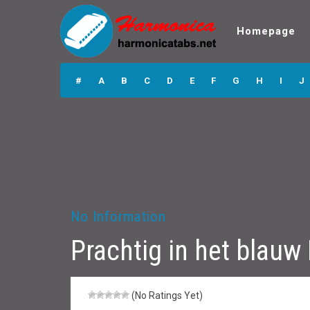
Homepage
Prachtig in het
blauw Harmonica
#
A
B
C
D
E
F
G
H
I
J
Tabs
No Information
Prachtig in het blau
(No Ratings Yet)