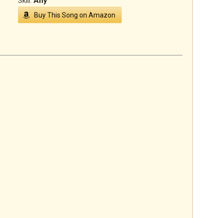
Skill:
Any
Buy This Song on Amazon