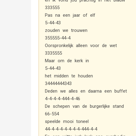
en ik vond jou prachtig in het blauw
333555
Pas na een jaar of elf
5-44-43
zouden we trouwen
355555-44-4
Oorspronkelijk alleen voor de wet
3335555
Maar om de kerk in
5-44-43
het midden te houden
34444444343
Deden we alles en daarna een buffet
4-4-4-4-444-4-46
De schepen van de burgerlijke stand
66-554
speelde mooi toneel
44-4-4-4-4-4-4-4-444-4-4