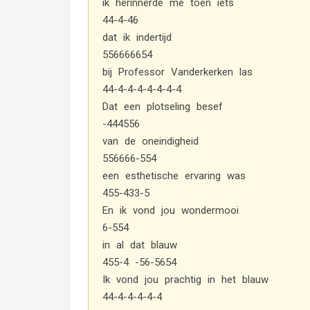
ik herinnerde me toen iets
44-4-46
dat ik indertijd
556666654
bij Professor Vanderkerken las
44-4-4-4-4-4-4-4
Dat een plotseling besef
-444556
van de oneindigheid
556666-554
een esthetische ervaring was
455-433-5
En ik vond jou wondermooi
6-554
in al dat blauw
455-4 -56-5654
Ik vond jou prachtig in het blauw
44-4-4-4-4-4