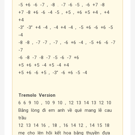
-5 +6 -6 -7 , -8 . -7 -6 -5 , -6 +7 -8
+7 -8 +6 -6 -4 -5 , +5 , +6 +5 +4 , +4
+4
-3” -3” +4 -4 , -4 +4 -4 , -5 +6 -6 +6 -5
-4
-8 -8 , -7 -7 , -7 , -6 +6 -4 , -5 +6 -6 -7
-7
-6 -8 -7 -8 -7 -5 -6 -7 +6
+5 +6 +5 -4 +5 -4 +4
+5 +6 -6 +5 , -3” -6 +6 -5 -4
Tremolo Version
6 6 9 10 , 10 9 10 , 12 13 14 13 12 10
Bằng lòng đi em anh về quê mang lễ cau
trầu
12 13 14 16 , 18 , 16 14 12 , 14 15 18
mẹ cho lên hõi kết hoa bằng thuyền đưa