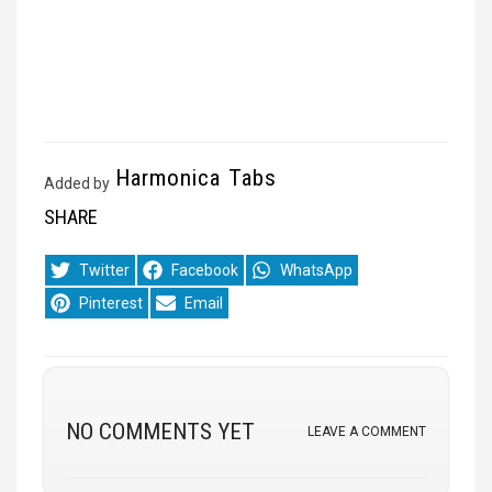
Harmonica Tabs
Added by
SHARE
Share
Share
Share
Twitter
Facebook
WhatsApp
on
on
on
Share
Share
Pinterest
Email
on
on
NO COMMENTS YET
LEAVE A COMMENT