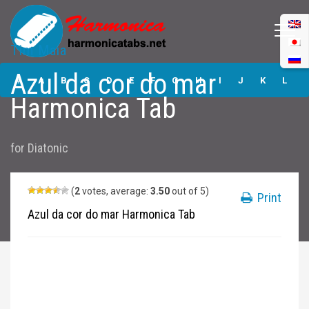
Tim Maia
Azul da cor do
Azul da cor do mar
mar Harmonica
#
A
B
C
D
E
F
G
H
I
J
K
L
Tabs
Harmonica Tab
M
N
O
P
Q
R
S
T
U
V
W
X
Y
for
Diatonic
Z
Submit
(
2
votes, average:
3.50
out of 5)
Print
Azul da cor do mar Harmonica Tab